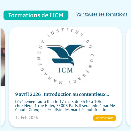
Voir toutes les formations
Formations de l'ICM
9 avril 2026 : Introduction au contentieux
construction dans le cadre judiciaire français
L’évènement aura lieu le 17 mars de 8h30 à 10h
chez Nera, 1 rue Euler, 75008 Paris.Il sera animé par Me
Claude Grange, spécialiste des marchés publics. Un
petit-déjeuner d’accueil se...
12 Feb 2026
Formation