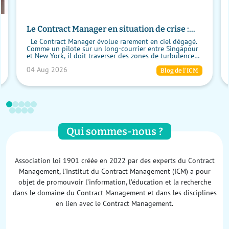
Le Contract Manager en situation de crise :
garder le cap malgré les turbulences
Le Contract Manager évolue rarement en ciel dégagé.
Comme un pilote sur un long-courrier entre Singapour
et New York, il doit traverser des zones de turbulence
imprévues, maintenir le cap so...
04 Aug 2026
Blog de l'ICM
Qui sommes-nous ?
Association loi 1901 créée en 2022 par des experts du Contract
Management, l’Institut du Contract Management (ICM) a pour
objet de promouvoir l’information, l’éducation et la recherche
dans le domaine du Contract Management et dans les disciplines
en lien avec le Contract Management.