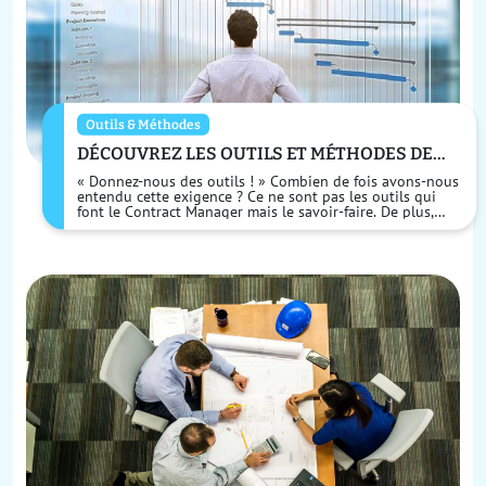
Outils & Méthodes
DÉCOUVREZ LES OUTILS ET MÉTHODES DE
L'ICM
« Donnez-nous des outils ! » Combien de fois avons-nous
entendu cette exigence ? Ce ne sont pas les outils qui
font le Contract Manager mais le savoir-faire. De plus,
nous ne souhaitons pas inciter...