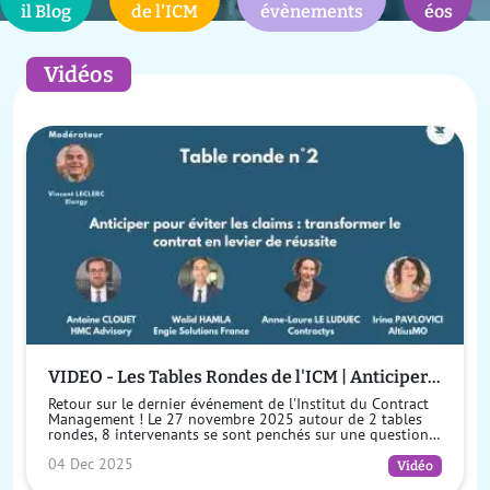
il Blog
de l'ICM
évènements
éos
Vidéos
VIDEO - Les Tables Rondes de l'ICM | Anticiper
pour éviter les claims : transformer le contrat
Retour sur le dernier événement de l'Institut du Contract
en levier de réussite
Management ! Le 27 novembre 2025 autour de 2 tables
rondes, 8 intervenants se sont penchés sur une question
essentielle : comm...
04 Dec 2025
Vidéo