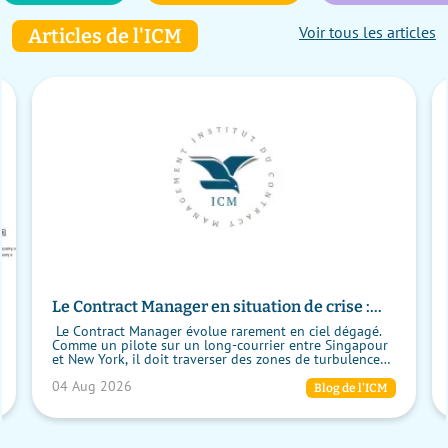
Voir tous les articles
Articles de l'ICM
Le Contract Manager en situation de crise :
garder le cap malgré les turbulences
Le Contract Manager évolue rarement en ciel dégagé.
Comme un pilote sur un long-courrier entre Singapour
et New York, il doit traverser des zones de turbulence
imprévues, maintenir le cap sou...
04 Aug 2026
Blog de l'ICM