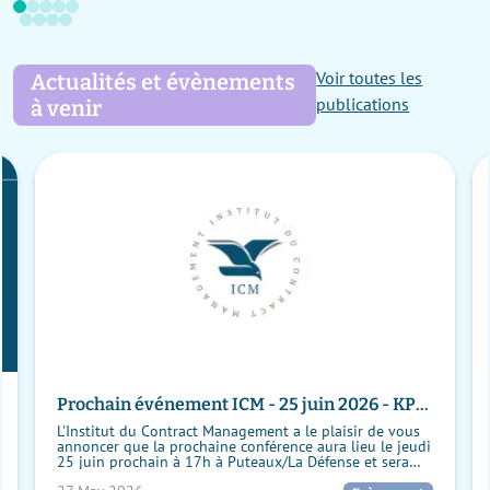
Voir toutes les
Actualités et évènements
publications
à venir
Prochain événement ICM - 25 juin 2026 - KPI
et Contract Management : Pour qui ? Pourquoi
L'Institut du Contract Management a le plaisir de vous
? Retour d'expérience
annoncer que la prochaine conférence aura lieu le jeudi
25 juin prochain à 17h à Puteaux/La Défense et sera
suivi d'un cocktail d'été. KP...