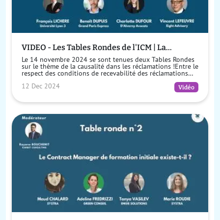
VIDEO - Les Tables Rondes de l'ICM | La
causalité dans les réclamations : Entre exigence
Le 14 novembre 2024 se sont tenues deux Tables Rondes
légale et application rigoriste
sur le thème de la causalité dans les réclamations !Entre le
respect des conditions de recevabilité des réclamations
prévues par la loi, ...
12 Dec 2024
Vidéo