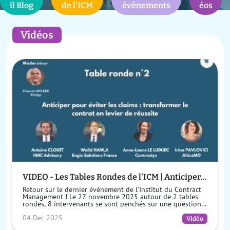
il Blog
de l'ICM
évènements
éos
Vidéos
VIDEO - Les Tables Rondes de l'ICM | Anticiper
pour éviter les claims : transformer le contrat
Retour sur le dernier événement de l'Institut du Contract
en levier de réussite
Management ! Le 27 novembre 2025 autour de 2 tables
rondes, 8 intervenants se sont penchés sur une question
essentielle : comm...
04 Dec 2025
Vidéo