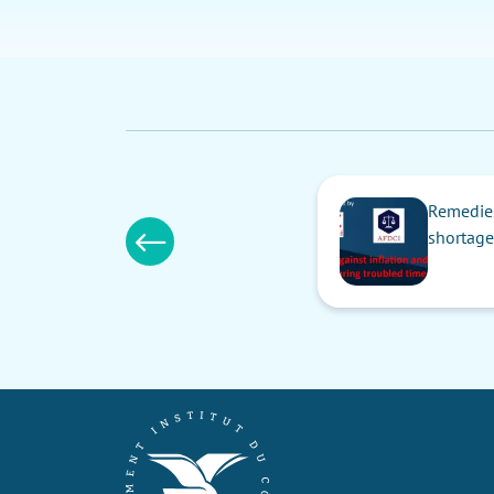
Remedies
shortage