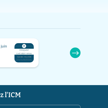
juin
z l'ICM